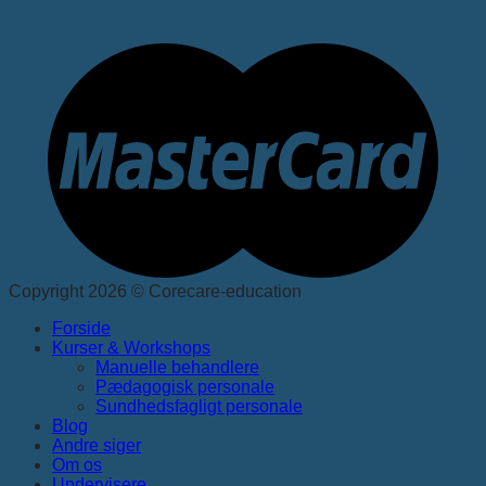
Copyright 2026 © Corecare-education
Forside
Kurser & Workshops
Manuelle behandlere
Pædagogisk personale
Sundhedsfagligt personale
Blog
Andre siger
Om os
Undervisere