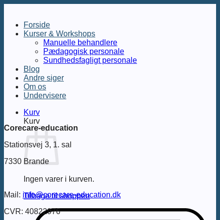
Fortsæt
til
Forside
indhold
Kurser & Workshops
Manuelle behandlere
Pædagogisk personale
Sundhedsfagligt personale
Blog
Andre siger
Om os
Undervisere
Kurv
Kurv
Corecare-education
Stationsvej 3, 1. sal
7330 Brande
Ingen varer i kurven.
Mail:
info@corecare-education.dk
Tilbage til shoppen
CVR: 40822976