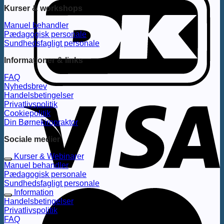
Kurser & workshops
Manuel behandler
Pædagogisk personale
Sundhedsfagligt personale
Informationer & links
FAQ
Nyhedsbrev
Handelsbetingelser
Privatlivspolitik
Cookiepolitik
Din Børnekiropraktor
Sociale medier
Kurser & Webinarer
Manuel behandler
Pædagogisk personale
Sundhedsfagligt personale
Information
Handelsbetingelser
Privatlivspolitik
FAQ