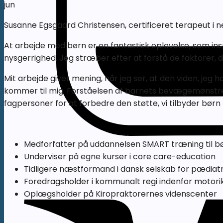
jun
Susanne Egsgaard Christensen, certificeret terapeut i 
At arbejde med børn er en fantastisk oplevelse, som ins
nysgerrighed. Jeg stræber efter at forstå de faktorer, 
Mit arbejde giver mening, når jeg ser, at den viden, jeg
kommer til mig. Forståelsen af barnets bevægemønstre 
fagpersoner for at forbedre den støtte, vi tilbyder bør
Medforfatter på uddannelsen SMART træning til b
Underviser på egne kurser i core care-education
Tidligere næstformand i dansk selskab for pædiatr
Foredragsholder i kommunalt regi indenfor motor
Oplægsholder på Kiropraktorernes videnscenter