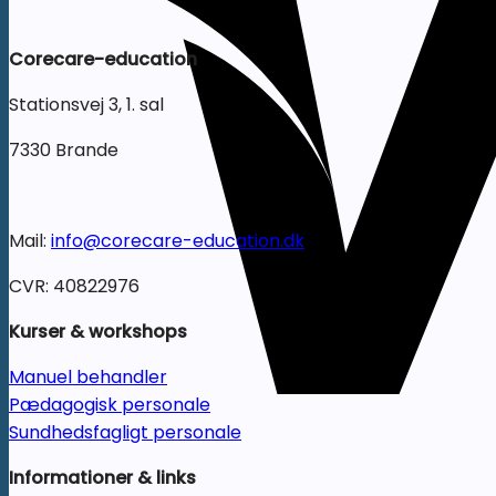
Corecare-education
Stationsvej 3, 1. sal
7330 Brande
Mail:
info@corecare-education.dk
CVR: 40822976
Kurser & workshops
Manuel behandler
Pædagogisk personale
Sundhedsfagligt personale
Informationer & links