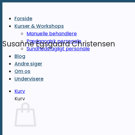
Fortsæt
til
Forside
indhold
Kurser & Workshops
Manuelle behandlere
Pædagogisk personale
Susanne Egsgaard Christensen
Sundhedsfagligt personale
Blog
Andre siger
Om os
Undervisere
Kurv
Kurv