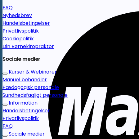
FAQ
Nyhedsbrev
Handelsbetingelser
Privatlivspolitik
Cookiepolitik
Din Børnekiropraktor
Sociale medier
Kurser & Webinarer
Manuel behandler
Pædagogisk personale
Sundhedsfagligt personale
Information
Handelsbetingelser
Privatlivspolitik
FAQ
Sociale medier