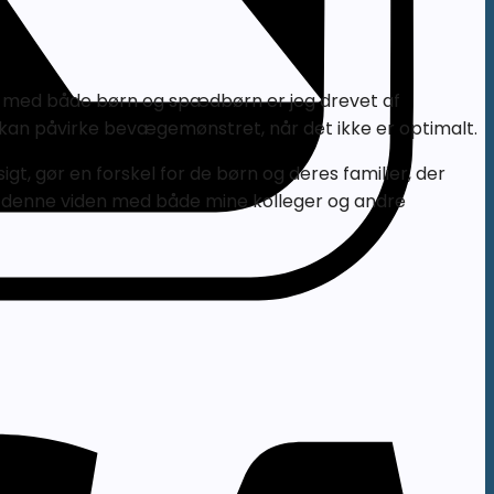
jde med både børn og spædbørn er jeg drevet af
vi kan påvirke bevægemønstret, når det ikke er optimalt.
gt, gør en forskel for de børn og deres familier, der
e denne viden med både mine kolleger og andre