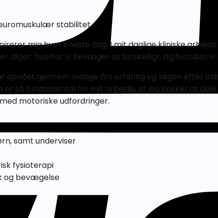
neuromuskulær stabilitet.
pirerer mig hver eneste dag. I mit daglige kliniske arbe
der afgør, hvorfor vi bevæger os forskelligt, og hvordan 
 har opnået gennem mange års erfaring og søgen efter indsi
er så fundamental for mit arbejde, at jeg ønsker at del
n med motoriske udfordringer.
ørn, samt underviser
isk fysioterapi
ik og bevægelse