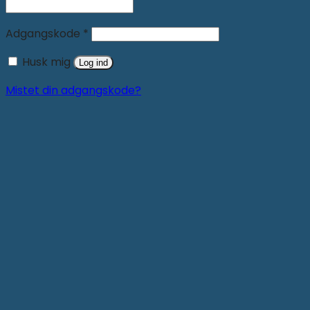
Adgangskode
*
Husk mig
Log ind
Mistet din adgangskode?