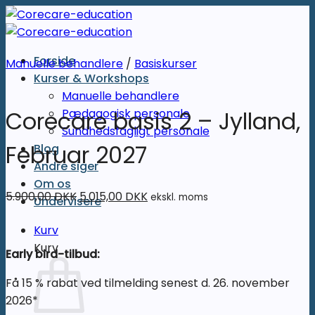
Fortsæt
til
indhold
Forside
Manuelle behandlere
/
Basiskurser
Kurser & Workshops
Manuelle behandlere
Pædagogisk personale
Corecare basis 2 – Jylland,
Sundhedsfagligt personale
Februar 2027
Blog
Andre siger
Om os
Original
Current
5.900,00
DKK
5.015,00
DKK
ekskl. moms
Undervisere
price
price
Kurv
was:
is:
Kurv
5.900,00 DKK.
5.015,00 DKK.
Early bird-tilbud:
Få 15 % rabat ved tilmelding senest d. 26. november
2026*