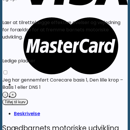
Lær at tilrettelægge effektive øvelser og vejledning
for forældre for at fremme barnets motoriske
udvikling.
Ledige pladser
Jeg har gennemført Corecare basis 1, Den lille krop –
Basis 1 eller DNS 1
Corecare
basis
Tilføj til kurv
2
Beskrivelse
-
Jylland,
Spædbarnets motoriske udvikling