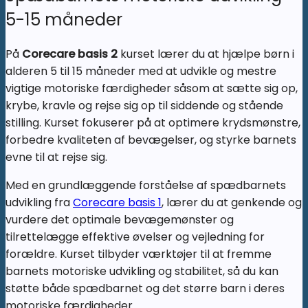
Februar
5-15 måneder
2027
antal
På
Corecare basis 2
kurset lærer du at hjælpe børn i
alderen 5 til 15 måneder med at udvikle og mestre
vigtige motoriske færdigheder såsom at sætte sig op,
krybe, kravle og rejse sig op til siddende og stående
stilling. Kurset fokuserer på at optimere krydsmønstre,
forbedre kvaliteten af bevægelser, og styrke barnets
evne til at rejse sig.
Med en grundlæggende forståelse af spædbarnets
udvikling fra
Corecare basis 1
, lærer du at genkende og
vurdere det optimale bevægemønster og
tilrettelægge effektive øvelser og vejledning for
forældre. Kurset tilbyder værktøjer til at fremme
barnets motoriske udvikling og stabilitet, så du kan
støtte både spædbarnet og det større barn i deres
motoriske færdigheder.