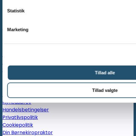
Statistik
Mail:
info@corecare-education.dk
CVR: 40822976
Marketing
Kurser & workshops
Manuel behandler
Pædagogisk personale
Sundhedsfagligt personale
Tillad alle
Informationer & links
Tillad valgte
FAQ
Nyhedsbrev
Handelsbetingelser
Privatlivspolitik
Cookiepolitik
Din Børnekiropraktor