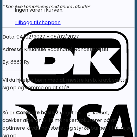
* Kan ikke kombineres med andre rabatter
Ingen varer i kurven.
Tilbage til shoppen
Dato: 04/02/2027 - 05/02/2027
Adresse: Knudhule Badehotel, Randersvej 88
By: 8680 Ry
Vil du hjælpe børn med at mestre kryb, kravl, sætte
sig op og komme op at stå?
Så er
Corecare basis 2
noget for dig. Kurset, der
dækker alderen 5-15 måneder, fokuserer på at
optimere krydsmønsteret og styrke barnet til at rejse
sig op.