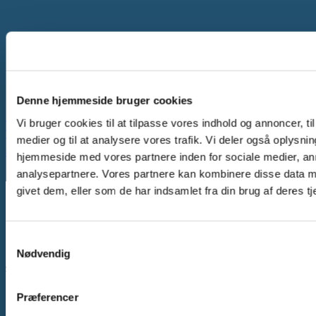
Denne hjemmeside bruger cookies
Basiskurser
Vi bruger cookies til at tilpasse vores indhold og annoncer, til 
Workshops
medier og til at analysere vores trafik. Vi deler også oplysni
Specialekurser
hjemmeside med vores partnere inden for sociale medier, a
analysepartnere. Vores partnere kan kombinere disse data m
givet dem, eller som de har indsamlet fra din brug af deres tj
Corecare-education
Samtykkevalg
Nødvendig
Stationsvej 3, 1. sal
7330 Brande
Præferencer