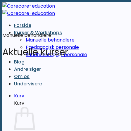
Fortsæt
til
indhold
Forside
Kurser & Workshops
Manuelle behandlere
Manuelle behandlere
Pædagogisk personale
Aktuelle kurser
Sundhedsfagligt personale
Blog
Andre siger
Om os
Undervisere
Kurv
Kurv