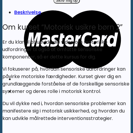
Beskrivelse
Om kurset “Motorisk usikre børn 2”
Er du klar til at udvide din viden om motoriske
udfordringer til også at omfatte sensoriske
komponenter, så er dette kursus for dig.
Vi fokuserer på, hvordan sensoriske udfordringer kan
påvirke motoriske færdigheder. Kurset giver dig en
grundlæggende forståelse af de forskellige sensoriske
systemer og deres rolle i motorisk kontrol.
Du vil dykke ned i, hvordan sensoriske problemer kan
manifestere sig i motorisk usikkerhed, og hvordan du
kan udvikle målrettede interventionsstrategier.