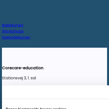
Basiskurser
Workshops
Specialekurser
Corecare-education
Stationsvej 3, 1. sal
7330 Brande
Mail:
info@corecare-education.dk