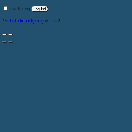
Husk mig
Log ind
Mistet din adgangskode?