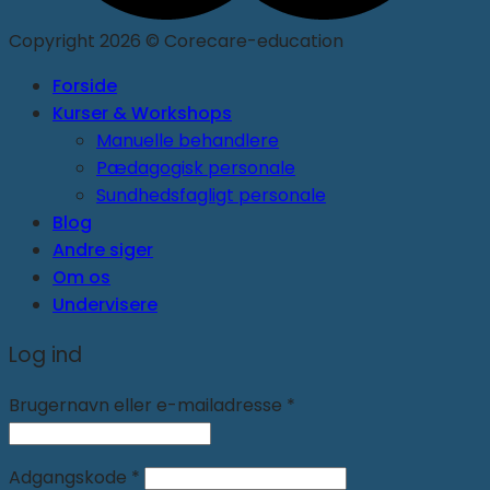
Copyright 2026 © Corecare-education
Forside
Kurser & Workshops
Manuelle behandlere
Pædagogisk personale
Sundhedsfagligt personale
Blog
Andre siger
Om os
Undervisere
Log ind
Brugernavn eller e-mailadresse
*
Adgangskode
*