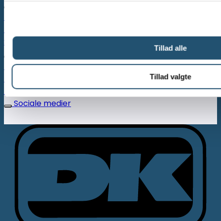
Kurser & Webinarer
Manuel behandler
Pædagogisk personale
Sundhedsfagligt personale
Tillad alle
Information
Handelsbetingelser
Tillad valgte
Privatlivspolitik
FAQ
Sociale medier