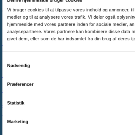
Denne hjemmeside bruger cookies
Vi bruger cookies til at tilpasse vores indhold og annoncer, til 
CVR: 40822976
medier og til at analysere vores trafik. Vi deler også oplysni
Kurser & workshops
hjemmeside med vores partnere inden for sociale medier, a
analysepartnere. Vores partnere kan kombinere disse data m
Manuel behandler
givet dem, eller som de har indsamlet fra din brug af deres tj
Pædagogisk personale
Sundhedsfagligt personale
Samtykkevalg
Informationer & links
Nødvendig
FAQ
Nyhedsbrev
Præferencer
Handelsbetingelser
Privatlivspolitik
Statistik
Cookiepolitik
Din Børnekiropraktor
Marketing
Sociale medier