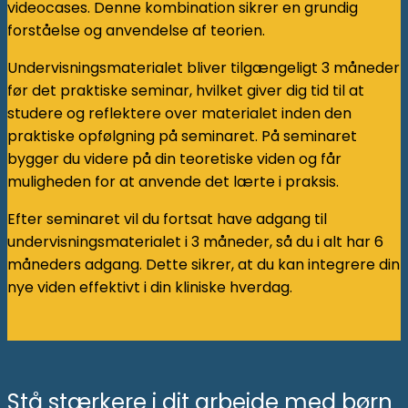
videocases. Denne kombination sikrer en grundig
forståelse og anvendelse af teorien.
Undervisningsmaterialet bliver tilgængeligt 3 måneder
før det praktiske seminar, hvilket giver dig tid til at
studere og reflektere over materialet inden den
praktiske opfølgning på seminaret. På seminaret
bygger du videre på din teoretiske viden og får
muligheden for at anvende det lærte i praksis.
Efter seminaret vil du fortsat have adgang til
undervisningsmaterialet i 3 måneder, så du i alt har 6
måneders adgang. Dette sikrer, at du kan integrere din
nye viden effektivt i din kliniske hverdag.
Stå stærkere i dit arbejde med børn