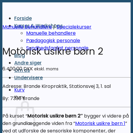
Fortsæt
til
Forside
indhold
Kurser & Workshops
Manuelle behandlere
/
Specialekurser
Manuelle behandlere
Pædagogisk personale
Sundhedsfagligt personale
Motorisk usikre børn 2
Blog
Andre siger
6.400,00
DKK
ekskl. moms
Om os
Undervisere
Adresse: Brande Kiropraktik, Stationsvej 3, 1. sal
Kurv
Kurv
By: 7330 Brande
På kurset “
Motorisk usikre børn 2″
bygger vi videre på
den grundlæggende viden fra “
Motorisk usikre børn 1
”
ved at udforske de sensoriske komponenter, der