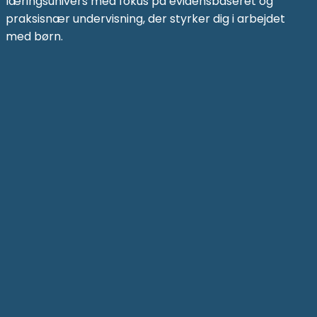
læringsunivers med fokus på evidensbaseret og
praksisnær undervisning, der styrker dig i arbejdet
med børn.